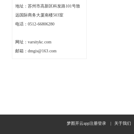
地址：苏州市高新区科发路101号致
远国际商务大厦南楼503室
电话：0512-66806280
网址：varsitykc.com
邮箱：dmgis@163.com
梦图开云app注册登录
|
关于我们