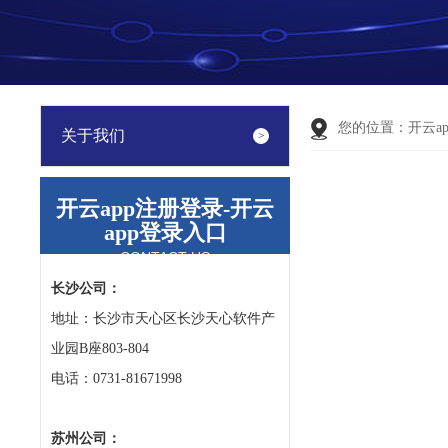
您的位置：
开云a
关于我们
开云app注册登录-开云
app登录入口
CONTACT US
长沙公司：
地址：长沙市天心区长沙天心软件产
业园B座803-804
电话：0731-81671998
苏州公司：