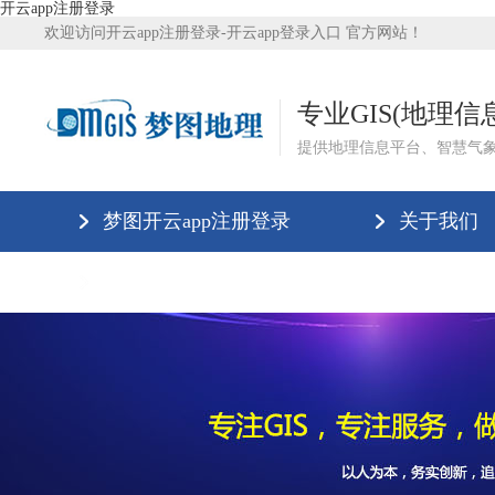
开云app注册登录
欢迎访问开云app注册登录-开云app登录入口 官方网站！
专业GIS(地理
提供地理信息平台、智慧气
梦图开云app注册登录
关于我们
开云app注册登录-开云app登录入口