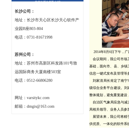
CONTACT US
长沙公司：
地址：长沙市天心区长沙天心软件产
业园B座803-804
电话：0731-81671998
2014年8月6日下午
苏州公司：
会议期间，我公司市场工
地址：苏州市高新区科发路101号致
基础，面向市、县、乡镇
远国际商务大厦南楼503室
信息一键式发布及管理等
电话：0512-66806280
刘家清局长肯定了南宁市
级综合业务平台建设。刘
整体规划，避免重复建设
网址：varsitykc.com
自治区气象局应急与减灾
邮箱：dmgis@163.com
局相关领导、业务人员参
展望未来，我公司将精于
供优质、一体化的软件系