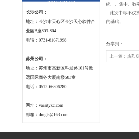
CONTACT US
统一、集中、数
长沙公司：
此次中标不仅充
地址：长沙市天心区长沙天心软件产
的基础。
业园B座803-804
电话：0731-81671998
分享到：
上一篇：
热烈
苏州公司：
地址：苏州市高新区科发路101号致
远国际商务大厦南楼503室
电话：0512-66806280
网址：varsitykc.com
邮箱：dmgis@163.com