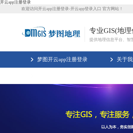
开云app注册登录
欢迎访问开云app注册登录-开云app登录入口 官方网站！
专业GIS(地
提供地理信息平台、智
梦图开云app注册登录
关于我
开云app注册登录-开云app登录入口