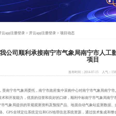
开云app注册登录
>
开云app注册登录
>
项目动态
我公司顺利承接南宁市气象局南宁市人工
项目
发布时间：2014-07-15
人气：
158
9日，受南宁市气象局委托，南宁市政府集中采购中心对南宁市气象局南宁
技术和开发能力，优质的信誉和良好的口碑，顺利中标南宁市气象局南宁
市气象局提供的常规观测资料及预报产品、地面自动气象站监测数据、
网络、GPS全球定位系统定位和GIS地理信息系统资源，通过技术集成和