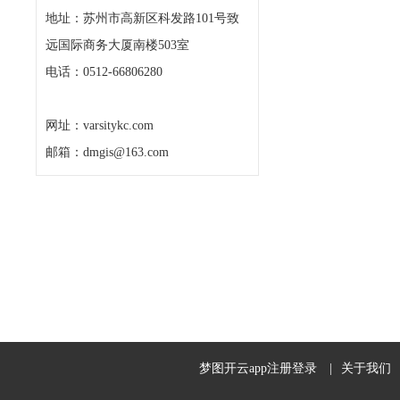
地址：苏州市高新区科发路101号致
远国际商务大厦南楼503室
电话：0512-66806280
网址：varsitykc.com
邮箱：dmgis@163.com
梦图开云app注册登录
|
关于我们