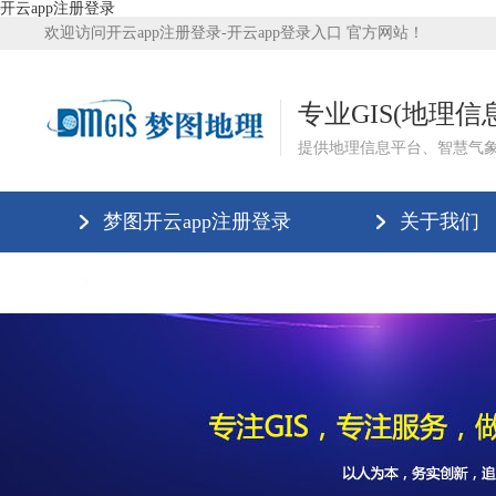
开云app注册登录
欢迎访问开云app注册登录-开云app登录入口 官方网站！
专业GIS(地理
提供地理信息平台、智慧气
梦图开云app注册登录
关于我们
开云app注册登录-开云app登录入口