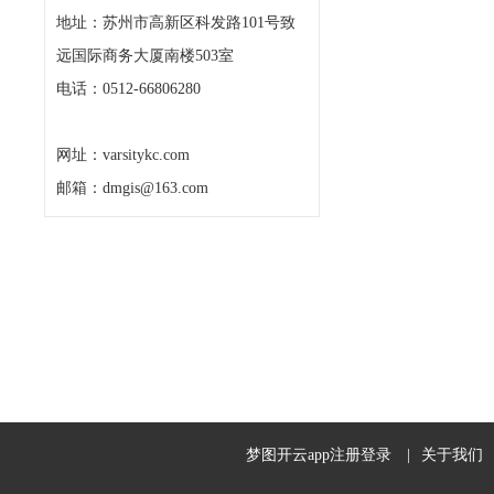
地址：苏州市高新区科发路101号致
远国际商务大厦南楼503室
电话：0512-66806280
网址：varsitykc.com
邮箱：dmgis@163.com
梦图开云app注册登录
|
关于我们