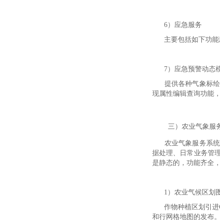
6）应急服务
主要包括如下功能应
7）应急预警动态
提供各种气象标绘工
现属性编辑查询功能
三）农业气象服
农业气象服务系统是
据处理、日常业务管
是静态的，功能齐全
1）农业气候区划
作物种植区划引进G
和行网格地图的发布