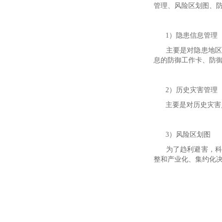
管理、风险区划图、
1）隐患信息管理
主要是对隐患地区点
息的防御工作卡、防
2）历史灾害管理
主要是对历史灾害点
3）风险区划图
为了趋利避害，科学
整和产业化、集约化