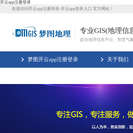
开云app注册登录
欢迎访问开云app注册登录-开云app登录入口 官方网站！
专业GIS(地理
提供地理信息平台、智慧气
梦图开云app注册登录
关于我们
开云app注册登录-开云app登录入口