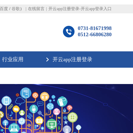
百度
/
谷歌
）
|
在线留言
|
开云app注册登录-开云app登录入口
0731-81671998
0512-66806280
行业应用
开云app注册登录