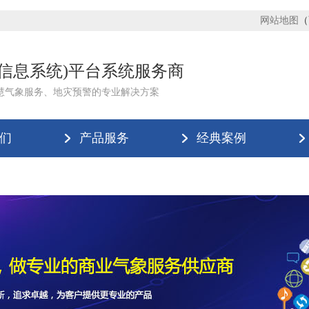
网站地图
（
理信息系统)平台系统服务商
慧气象服务、地灾预警的专业解决方案
们
产品服务
经典案例