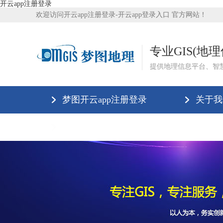
开云app注册登录
欢迎访问开云app注册登录-开云app登录入口 官方网站！
专业GIS(地
提供地理信息平台、智
梦图开云app注册登录
关于我
开云app注册登录-开云app登录入口