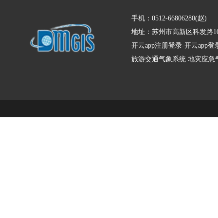
手机：0512-66806280(赵)
地址：苏州市高新区科发路10
开云app注册登录-开云ap
旅游交通气象系统
地灾应急