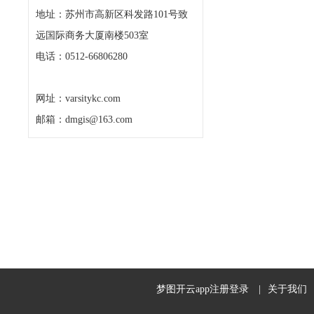
地址：苏州市高新区科发路101号致
远国际商务大厦南楼503室
电话：0512-66806280
网址：varsitykc.com
邮箱：dmgis@163.com
梦图开云app注册登录
|
关于我们