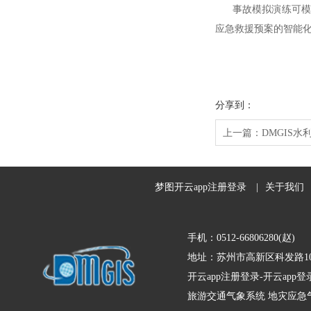
事故模拟演练可模拟
应急救援预案的智能
分享到：
上一篇：
DMGIS
梦图开云app注册登录
|
关于我们
手机：0512-66806280(赵)
地址：苏州市高新区科发路10
开云app注册登录-开云ap
旅游交通气象系统
地灾应急