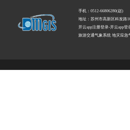
手机：0512-66806280(赵)
地址：苏州市高新区科发路10
开云app注册登录-开云ap
旅游交通气象系统
地灾应急