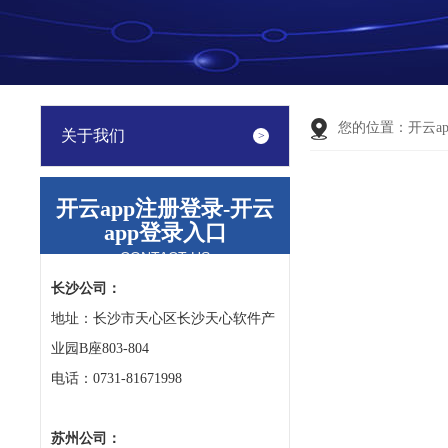
您的位置：
开云a
关于我们
开云app注册登录-开云
app登录入口
CONTACT US
长沙公司：
地址：长沙市天心区长沙天心软件产
业园B座803-804
电话：0731-81671998
苏州公司：