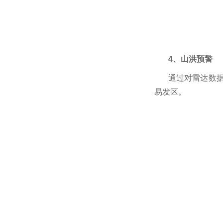
4、山洪预警
通过对雷达数
易发区。