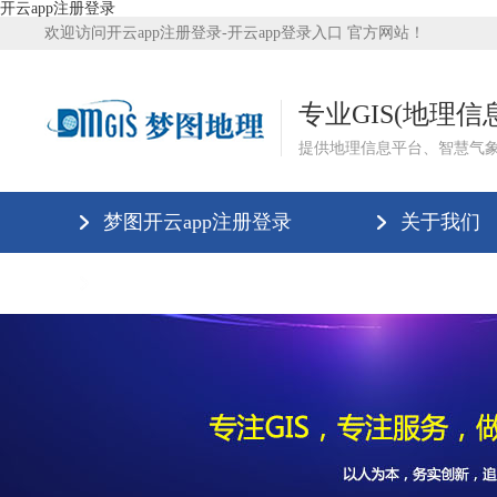
开云app注册登录
欢迎访问开云app注册登录-开云app登录入口 官方网站！
专业GIS(地理
提供地理信息平台、智慧气
梦图开云app注册登录
关于我们
开云app注册登录-开云app登录入口