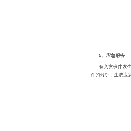
5、应急服务
有突发事件发
件的分析，生成应