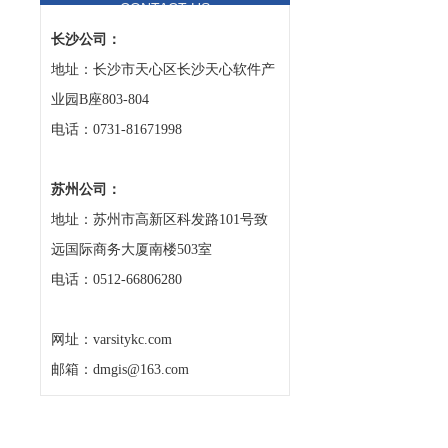
CONTACT US
长沙公司：
地址：长沙市天心区长沙天心软件产
业园B座803-804
电话：0731-81671998
苏州公司：
地址：苏州市高新区科发路101号致
远国际商务大厦南楼503室
电话：0512-66806280
网址：varsitykc.com
邮箱：dmgis@163.com