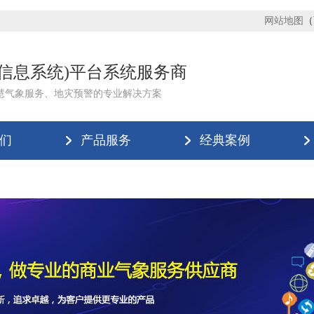
网站地图
（
理信息系统)平台系统服务商
慧气象服务、地灾预警的专业解决方案
们
产品服务
经典案例