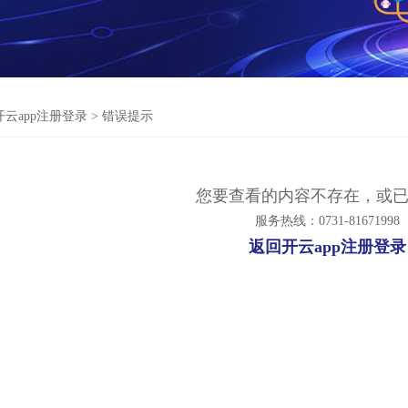
开云app注册登录
> 错误提示
您要查看的内容不存在，或
服务热线：0731-81671998
返回开云app注册登录