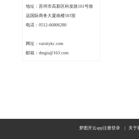
地址：苏州市高新区科发路101号致
远国际商务大厦南楼503室
电话：0512-66806280
网址：varsitykc.com
邮箱：dmgis@163.com
梦图开云app注册登录
|
关于