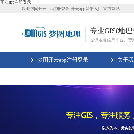
开云app注册登录
欢迎访问开云app注册登录-开云app登录入口 官方网站！
专业GIS(地
提供地理信息平台、智
梦图开云app注册登录
关于我
开云app注册登录-开云app登录入口