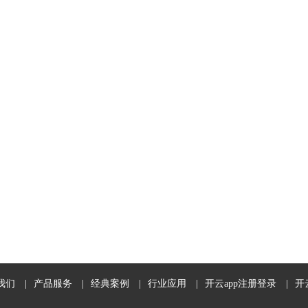
我们
|
产品服务
|
经典案例
|
行业应用
|
开云app注册登录
|
开