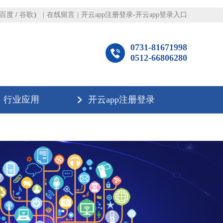
百度
/
谷歌
）
|
在线留言
|
开云app注册登录-开云app登录入口
0731-81671998
0512-66806280
行业应用
开云app注册登录