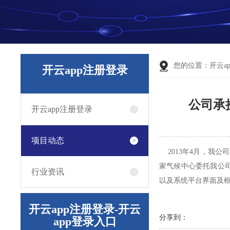
您的位置：
开云a
开云app注册登录
公司承
开云app注册登录
项目动态
2013年4月，我公
家气候中心委托我公
行业资讯
以及系统平台界面及
开云app注册登录-开云
分享到：
app登录入口