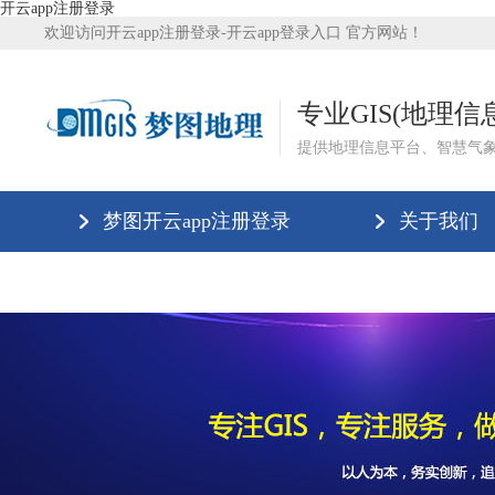
开云app注册登录
欢迎访问开云app注册登录-开云app登录入口 官方网站！
专业GIS(地理
提供地理信息平台、智慧气
梦图开云app注册登录
关于我们
开云app注册登录-开云app登录入口